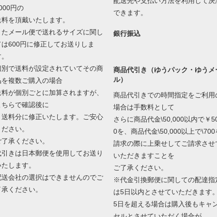
配送先や支払い方法を利用して決
000円の
できます。
送料を頂戴いたします。
またメール便で送れるサイズに関し
銀行振込
ては600円に修正してお送りしま
す。
個別で送料が設定されていてその商
商品代引き（ゆうパック・ゆうメ
ル）
品を複数ご購入の場合
送料が個別ごとに加算されますが、
商品代引きでの時間指定をご利用
こちらで確認後に
場合は手数料として
１送料分に修正いたします。ご安心
さらに商品代金\50,000以内で￥5
ください。
0を、商品代金\50,000以上で\700
ご了承ください。
請求の際に上乗せしてご請求させ
代引きは日本郵便を使用してお送り
いただきますことを
いたします。
ご了承ください。
配送会社の選択はできませんのでご
※代金引換郵便に関しての配達指
了承ください。
は5日以内とさせていただきます
5日を超える場合は購入後もキャ
セルとさせていただく場合が