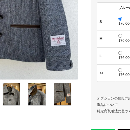
ブルー
S
176,0
M
176,0
L
176,0
XL
176,0
オプションの値段詳
返品について
特定商取引法に基づ