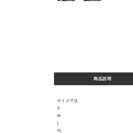
商品説明
サイズ寸法
S
M
L
XL