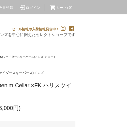
会員登録
ログイン
カート(0)
セール情報や入荷情報発信中！
ンズを
中心に据えたセレクトショップです
PERS(ファイダースキーパース)メンズ
>
コート
S(ファイダースキーパース)メンズ
nim Cellar.×FK ハリスツイ
ト
6,000円)