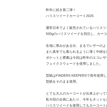
昨年に続き第二弾！
ハリスツイードカーコート2025
通常日本でよく販売されているハリスツイ
500gのハリスツイードを別注し、カー
生地に厚みがある分、まるでレザーのよ
また真冬でも着られるように薄く中綿を
ポケットと襟裏は今回は昨年のエコレザ
フェイクスウェードを使用しました。
型紙はFINDERS KEEPERSで長年
型紙をそのまま使用。
とても大人のカーコートが出来上がって
私今回の企画にあたり、今年もネットも
ハリスツイードを使用してもカーコート