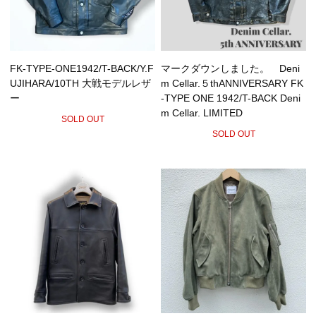
FK-TYPE-ONE1942/T-BACK/Y.F
マークダウンしました。 Deni
UJIHARA/10TH 大戦モデルレザ
m Cellar.５thANNIVERSARY FK
ー
-TYPE ONE 1942/T-BACK Deni
m Cellar. LIMITED
SOLD OUT
SOLD OUT