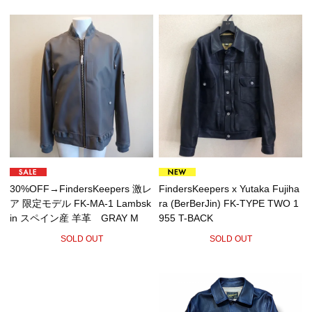
30%OFF→FindersKeepers 激レ
FindersKeepers x Yutaka Fujiha
ア 限定モデル FK-MA-1 Lambsk
ra (BerBerJin) FK-TYPE TWO 1
in スペイン産 羊革 GRAY M
955 T-BACK
SOLD OUT
SOLD OUT