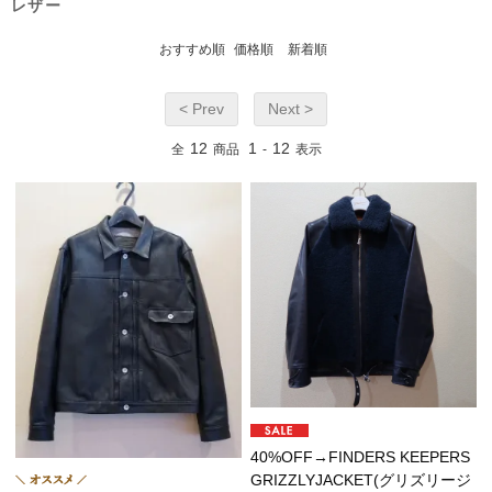
レザー
おすすめ順
価格順
新着順
< Prev
Next >
12
1
12
全
商品
-
表示
40%OFF→FINDERS KEEPERS
GRIZZLYJACKET(グリズリージ