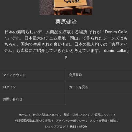
栗原健治
日本の素晴らしいデニム商品を貯蔵する場所 それが「Denim Cella
r.」です。 日本最大のデニム産地「岡山」で作られたジーンズはも
ちろん、国内で生産された良いもの。日本の職人拘りの「逸品アイ
テム」も皆様にご紹介していきたいと考えています。 denim cellar.j
p
マイアカウント
会員登録
ログイン
カートを見る
お問い合わせ
ホーム
/
支払い方法について
/
配送・送料について
/
返品について
/
特定商取引法に基づく表記
/
プライバシーポリシー
/
メルマガ登録・解除
/
ショップブログ
/
RSS
/
ATOM