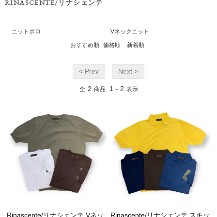
RINASCENTE/リナシェンテ
ニットポロ
Vネックニット
おすすめ順
価格順
新着順
< Prev
Next >
2
1
2
全
商品
-
表示
Rinascente/リナシェンテ Vネッ
Rinascente/リナシェンテ スキッ