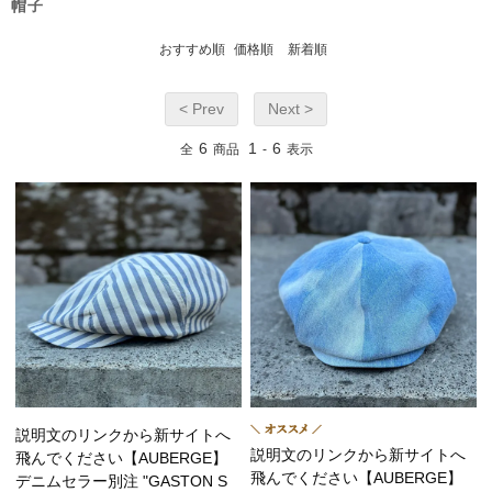
帽子
おすすめ順
価格順
新着順
< Prev
Next >
6
1
6
全
商品
-
表示
説明文のリンクから新サイトへ
説明文のリンクから新サイトへ
飛んでください【AUBERGE】
飛んでください【AUBERGE】
デニムセラー別注 "GASTON S