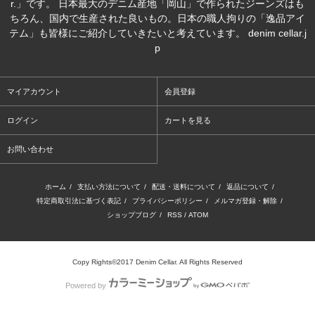
r.」です。 日本最大のデニム産地「岡山」で作られたジーンズはも
ちろん、国内で生産された良いもの。日本の職人拘りの「逸品アイ
テム」も皆様にご紹介していきたいと考えています。 denim cellar.j
p
マイアカウント
会員登録
ログイン
カートを見る
お問い合わせ
ホーム
/
支払い方法について
/
配送・送料について
/
返品について
/
特定商取引法に基づく表記
/
プライバシーポリシー
/
メルマガ登録・解除
/
ショップブログ
/
RSS
/
ATOM
Copy Rights©2017 Denim Cellar. All Rights Reserved
Powered by