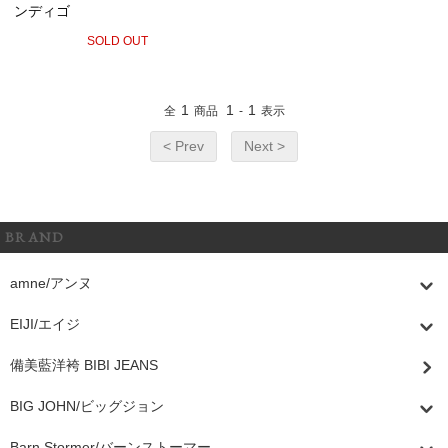
ンディゴ
SOLD OUT
1
1
1
全
商品
-
表示
< Prev
Next >
BRAND
amne/アンヌ
EIJI/エイジ
備美藍洋袴 BIBI JEANS
BIG JOHN/ビッグジョン
Barn Stormer/バーンストーマー