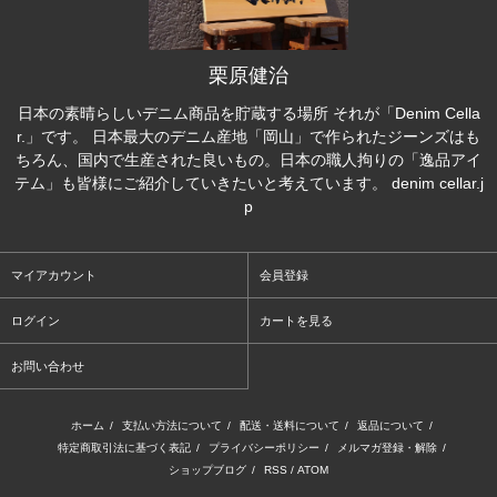
栗原健治
日本の素晴らしいデニム商品を貯蔵する場所 それが「Denim Cella
r.」です。 日本最大のデニム産地「岡山」で作られたジーンズはも
ちろん、国内で生産された良いもの。日本の職人拘りの「逸品アイ
テム」も皆様にご紹介していきたいと考えています。 denim cellar.j
p
マイアカウント
会員登録
ログイン
カートを見る
お問い合わせ
ホーム
/
支払い方法について
/
配送・送料について
/
返品について
/
特定商取引法に基づく表記
/
プライバシーポリシー
/
メルマガ登録・解除
/
ショップブログ
/
RSS
/
ATOM