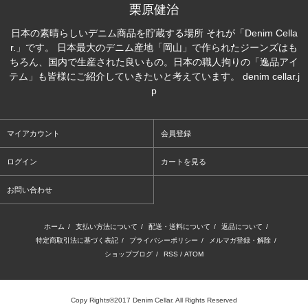
栗原健治
日本の素晴らしいデニム商品を貯蔵する場所 それが「Denim Cella
r.」です。 日本最大のデニム産地「岡山」で作られたジーンズはも
ちろん、国内で生産された良いもの。日本の職人拘りの「逸品アイ
テム」も皆様にご紹介していきたいと考えています。 denim cellar.j
p
マイアカウント
会員登録
ログイン
カートを見る
お問い合わせ
ホーム
/
支払い方法について
/
配送・送料について
/
返品について
/
特定商取引法に基づく表記
/
プライバシーポリシー
/
メルマガ登録・解除
/
ショップブログ
/
RSS
/
ATOM
Copy Rights©2017 Denim Cellar. All Rights Reserved