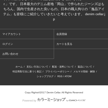
r.」です。 日本最大のデニム産地「岡山」で作られたジーンズはも
ちろん、国内で生産された良いもの。日本の職人拘りの「逸品アイ
テム」も皆様にご紹介していきたいと考えています。 denim cellar.j
p
マイアカウント
会員登録
ログイン
カートを見る
お問い合わせ
ホーム
/
支払い方法について
/
配送・送料について
/
返品について
/
特定商取引法に基づく表記
/
プライバシーポリシー
/
メルマガ登録・解除
/
ショップブログ
/
RSS
/
ATOM
Copy Rights©2017 Denim Cellar. All Rights Reserved
Powered by