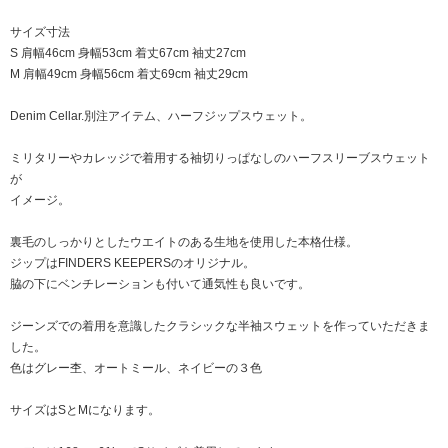
サイズ寸法
S 肩幅46cm 身幅53cm 着丈67cm 袖丈27cm
M 肩幅49cm 身幅56cm 着丈69cm 袖丈29cm
Denim Cellar.別注アイテム、ハーフジップスウェット。
ミリタリーやカレッジで着用する袖切りっぱなしのハーフスリーブスウェット
が
イメージ。
裏毛のしっかりとしたウエイトのある生地を使用した本格仕様。
ジップはFINDERS KEEPERSのオリジナル。
脇の下にベンチレーションも付いて通気性も良いです。
ジーンズでの着用を意識したクラシックな半袖スウェットを作っていただきま
した。
色はグレー杢、オートミール、ネイビーの３色
サイズはSとMになります。