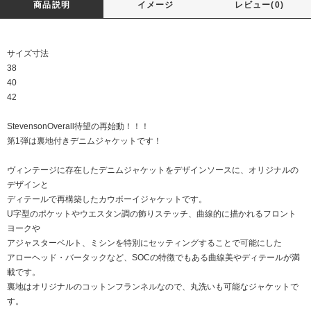
商品説明
イメージ
レビュー(0)
サイズ寸法
38
40
42
StevensonOverall待望の再始動！！！
第1弾は裏地付きデニムジャケットです！
ヴィンテージに存在したデニムジャケットをデザインソースに、オリジナルの
デザインと
ディテールで再構築したカウボーイジャケットです。
U字型のポケットやウエスタン調の飾りステッチ、曲線的に描かれるフロント
ヨークや
アジャスターベルト、ミシンを特別にセッティングすることで可能にした
アローヘッド・バータックなど、SOCの特徴でもある曲線美やディテールが満
載です。
裏地はオリジナルのコットンフランネルなので、丸洗いも可能なジャケットで
す。