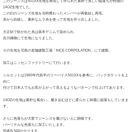
このジーンズは501XX生地を再現して作られた素朴で美しい縦落ちが特徴の
14OZ生地でした。
この幻のジーンズ生地を当時携わったメンバーが再集結し再現。
糸から紡績し、素朴なムラ糸を使って生地を作り出しました。
大正紡で紡がれた糸は坂本デニムで染められ、
吉川織物にて生地になりました。
その生地を児島の老舗縫製工場「NICE CORPOLATION」にて縫製。
加工はニッセンファクトリーにて行います。
シルエットは1960年代前半のリーバイス501XXを参考に、バックポケットを上
めに
付けて日本人でもお尻が上がって見えるようなパターンで仕上げてあります。
14OZの生地は素朴な風合い。履き込むほどに柔らかく綺麗に縦落ちしていきま
す。
さらに色落ちが大変でジーンズを履けない人に朗報です。
パーソナルな色落ちに加工いたします。
別途\5,500かかります。