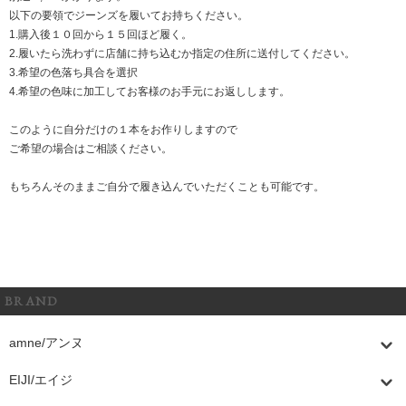
以下の要領でジーンズを履いてお持ちください。
1.購入後１０回から１５回ほど履く。
2.履いたら洗わずに店舗に持ち込むか指定の住所に送付してください。
3.希望の色落ち具合を選択
4.希望の色味に加工してお客様のお手元にお返しします。
このように自分だけの１本をお作りしますので
ご希望の場合はご相談ください。
もちろんそのままご自分で履き込んでいただくことも可能です。
BRAND
amne/アンヌ
EIJI/エイジ