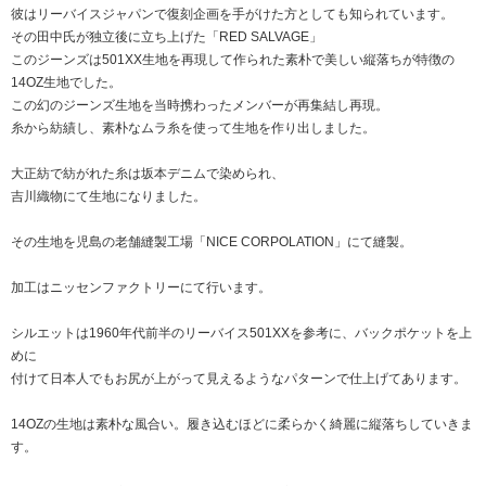
彼はリーバイスジャパンで復刻企画を手がけた方としても知られています。
その田中氏が独立後に立ち上げた「RED SALVAGE」
このジーンズは501XX生地を再現して作られた素朴で美しい縦落ちが特徴の
14OZ生地でした。
この幻のジーンズ生地を当時携わったメンバーが再集結し再現。
糸から紡績し、素朴なムラ糸を使って生地を作り出しました。
大正紡で紡がれた糸は坂本デニムで染められ、
吉川織物にて生地になりました。
その生地を児島の老舗縫製工場「NICE CORPOLATION」にて縫製。
加工はニッセンファクトリーにて行います。
シルエットは1960年代前半のリーバイス501XXを参考に、バックポケットを上
めに
付けて日本人でもお尻が上がって見えるようなパターンで仕上げてあります。
14OZの生地は素朴な風合い。履き込むほどに柔らかく綺麗に縦落ちしていきま
す。