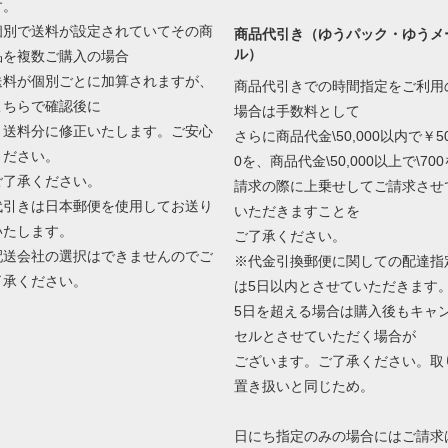
す。
個別で送料が設定されていてその商
商品代引き（ゆうパック・ゆうメ
ル）
品を複数ご購入の場合
送料が個別ごとに加算されますが、
商品代引きでの時間指定をご利用
こちらで確認後に
場合は手数料として
１送料分に修正いたします。ご安心
さらに商品代金\50,000以内で￥5
ください。
0を、商品代金\50,000以上で\700
ご了承ください。
請求の際に上乗せしてご請求させ
代引きは日本郵便を使用してお送り
いただきますことを
いたします。
ご了承ください。
配送会社の選択はできませんのでご
※代金引換郵便に関しての配達指
了承ください。
は5日以内とさせていただきます
5日を超える場合は購入後もキャ
セルとさせていただく場合が
ございます。ご了承ください。取
置き扱いと同じため。
日にち指定のみの場合にはご請求