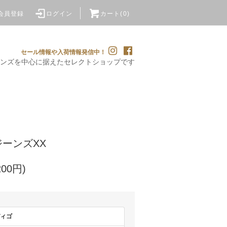
会員登録
ログイン
カート(0)
セール情報や入荷情報発信中！
ンズを
中心に据えたセレクトショップです
 ジーンズXX
200円)
ィゴ