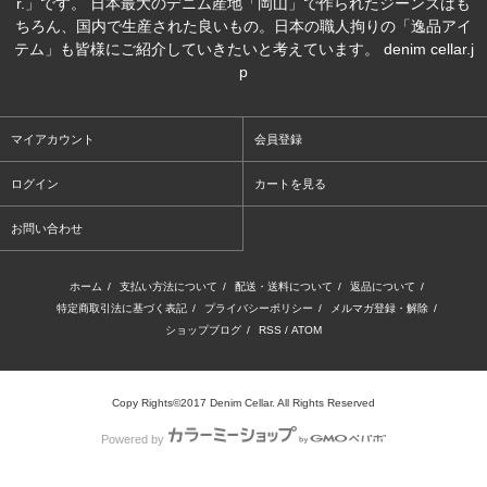
r.」です。 日本最大のデニム産地「岡山」で作られたジーンズはも
ちろん、国内で生産された良いもの。日本の職人拘りの「逸品アイ
テム」も皆様にご紹介していきたいと考えています。 denim cellar.j
p
マイアカウント
会員登録
ログイン
カートを見る
お問い合わせ
ホーム
/
支払い方法について
/
配送・送料について
/
返品について
/
特定商取引法に基づく表記
/
プライバシーポリシー
/
メルマガ登録・解除
/
ショップブログ
/
RSS
/
ATOM
Copy Rights©2017 Denim Cellar. All Rights Reserved
Powered by