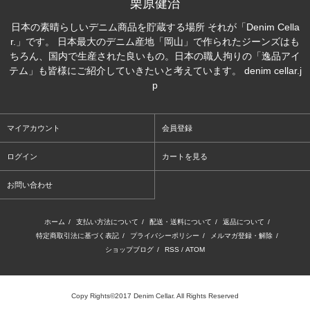
栗原健治
日本の素晴らしいデニム商品を貯蔵する場所 それが「Denim Cella
r.」です。 日本最大のデニム産地「岡山」で作られたジーンズはも
ちろん、国内で生産された良いもの。日本の職人拘りの「逸品アイ
テム」も皆様にご紹介していきたいと考えています。 denim cellar.j
p
マイアカウント
会員登録
ログイン
カートを見る
お問い合わせ
ホーム
/
支払い方法について
/
配送・送料について
/
返品について
/
特定商取引法に基づく表記
/
プライバシーポリシー
/
メルマガ登録・解除
/
ショップブログ
/
RSS
/
ATOM
Copy Rights©2017 Denim Cellar. All Rights Reserved