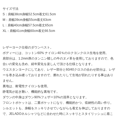
サイズ寸法
S：肩幅38cm身幅52.5cm着丈61.5cm
M：肩幅39cm身幅55cm着丈63cm
L：肩幅40cm身幅57.5cm着丈65cm
XL：肩幅41cm身幅60cm着丈66.5cm
レザーヨーク仕様のダウンベスト。
ボディーには、コットン60% ナイロン40％のロクヨンクロス生地を使用。
肩部分は、1.2mm厚のタンニン鞣しの牛のヌメ革を使用しておりますので、色
合いの変化も含め、経年変化を楽しんで頂ける仕様となります。
ウエスタンヨークにしてあり、レザー部分と60/40クロスの合わせ部分は、レザ
ーを巻き込み縫っておりますので、擦れたりして生地が切れたりする事はあり
ません。
裏地は、耐電性ナイロンを使用。
静電気が起き難い、機能的な裏地です。
ダウンの中身はダウン90%フェザー10%の混率となります。
フロントポケットは、二重ポケットになり、機能的かつ、収納性の高い作り。
シルエットも、身幅をスッキリさせていながらも着丈を伸ばしておりますの
で、JELADOネルシャツなどに合わせた時にスッキリとスタイリッシュに着こ